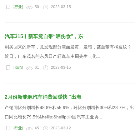
[
行业
]
50
2023-03-15
汽车315︱新车竟自带“晒伤妆”，东
刚买回来的新车，竟发现部分漆面发黄、发暗，甚至带有橘皮纹？
近日，广东茂名的东风日产轩逸车主周先生（化...
[
动态
]
61
2023-03-15
2月份新能源汽车消费回暖快 “出海
产销同比分别增长48.8%和55.9%，环比分别增长30%和28.7%，出
口同比增长79.5%&hellip;&hellip;中国汽车工业协...
[
行业
]
45
2023-03-12