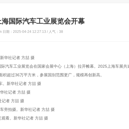
上海国际汽车工业展览会开幕
 日期：2025-04-24 12:27:13 / 人气：
38
新华社记者 方喆 摄
国际汽车工业展览会在国家会展中心（上海）拉开帷幕。2025上海车展共
总面积超过36万平方米，参展国别范围更广，规模再创新高。
念车。新华社记者 方喆 摄
华社记者 方喆 摄
社记者 方喆 摄
汽车旁拍摄。新华社记者 方喆 摄
足观看。新华社记者 方喆 摄