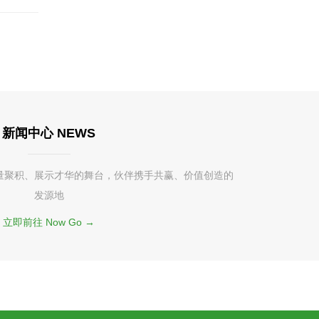
新闻中心 NEWS
量聚积、展示才华的舞台，伙伴携手共赢、价值创造的
发源地
立即前往 Now Go →