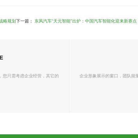
来战略规划
下一篇：
东风汽车“天元智能”出炉：中国汽车智能化迎来新赛点
E
，您只需考虑企业经营，其它的
企业形象展示的窗口，团队能