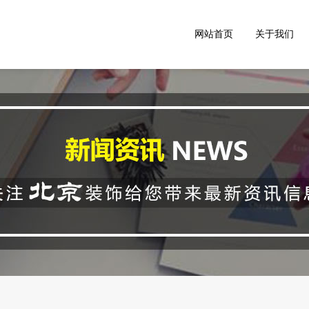
网站首页
关于我们