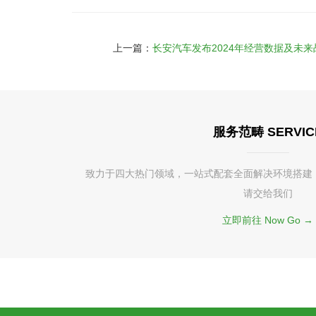
上一篇：
长安汽车发布2024年经营数据及未
服务范畴 SERVIC
致力于四大热门领域，一站式配套全面解决环境搭建
请交给我们
立即前往 Now Go →