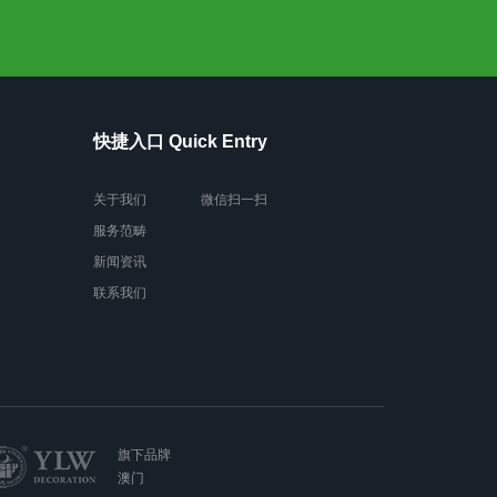
快捷入口 Quick Entry
关于我们
微信扫一扫
服务范畴
新闻资讯
联系我们
旗下品牌
澳门