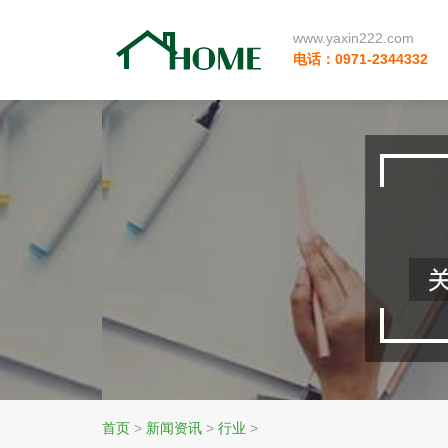
www.yaxin222.com
电话：0971-2344332
首页
>
新闻资讯
>
行业
>